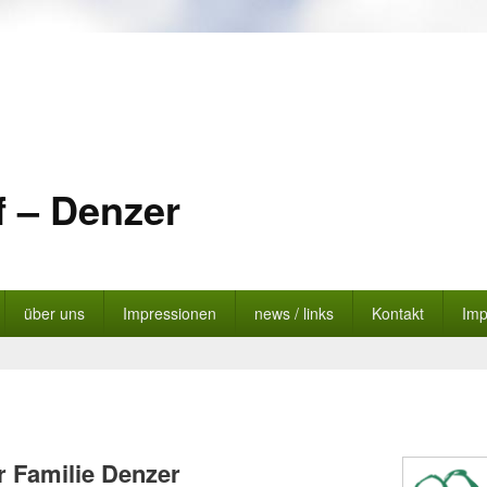
 – Denzer
über uns
Impressionen
news / links
Kontakt
Im
r Familie Denzer