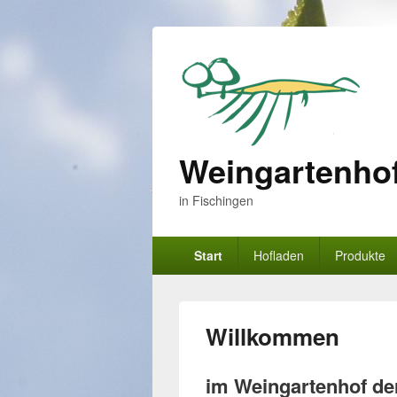
Weingartenhof
in Fischingen
Primäres
Start
Hofladen
Produkte
Menü
Willkommen
im Weingartenhof de