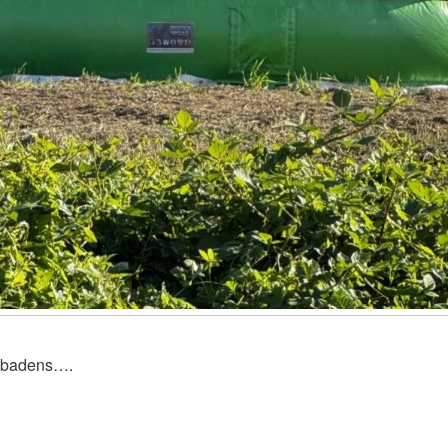
üdbadens….