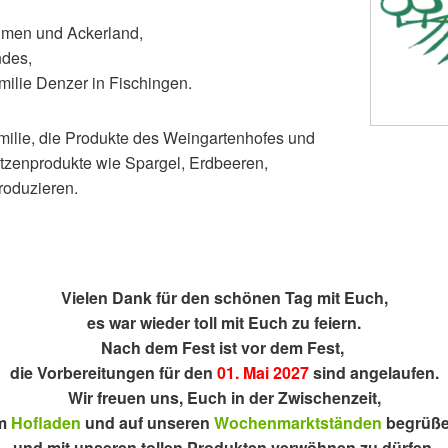
men und Ackerland,
ndes,
milie Denzer in Fischingen.
milie, die Produkte des Weingartenhofes und
itzenprodukte wie Spargel, Erdbeeren,
roduzieren.
Vielen Dank für den schönen Tag mit Euch,
es war wieder toll mit Euch zu feiern.
Nach dem Fest ist vor dem Fest,
die Vorbereitungen für den
01. Mai 2027
sind angelaufen.
Wir freuen uns, Euch in der Zwischenzeit,
m
Hofladen
und auf unseren
Wochenmarktständen
begrüß
und mit unseren tollen Produkten verwöhnen zu dürfen.